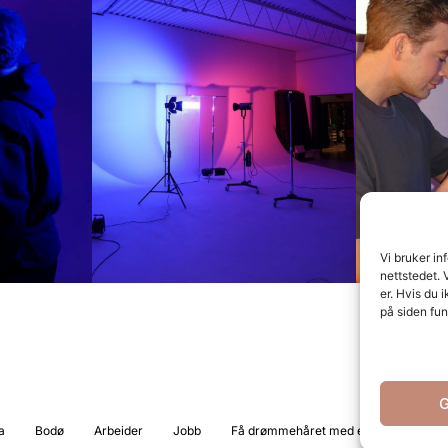
Vi bruker in
nettstedet. 
er. Hvis du 
på siden fun
G
a
Bodø
Arbeider
Jobb
Få drømmehåret med extensions