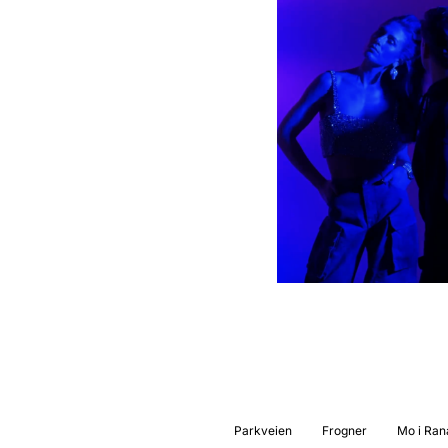
Parkveien
Frogner
Mo i Ran