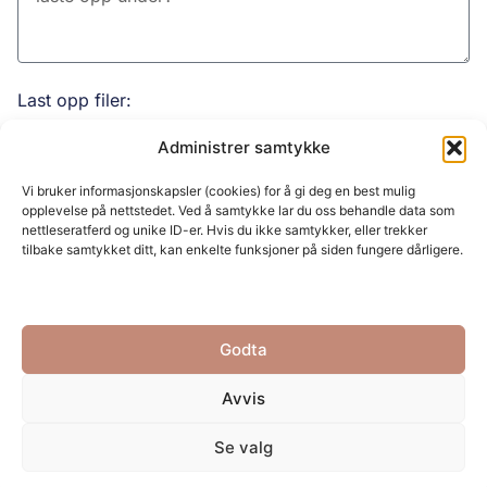
Last opp filer:
Administrer samtykke
Vi bruker informasjonskapsler (cookies) for å gi deg en best mulig
opplevelse på nettstedet. Ved å samtykke lar du oss behandle data som
nettleseratferd og unike ID-er. Hvis du ikke samtykker, eller trekker
tilbake samtykket ditt, kan enkelte funksjoner på siden fungere dårligere.
Søker som:
Frisør/Hårstylist
Godta
Lærling
Avvis
Send din søknad
Se valg