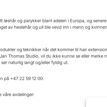
sett løshår og parykker blant adelen i Europa, og sener
get av hestehår og ull ble vevd inn i menn og kvinners 
odukter og teknikker når det kommer til hair extensions
Jan Thomas Studio, vil du ikke kunne se eller merke noe
r naturlig langt og/eller fyldig ut.
on på
+47 22 59 12 00.
e våre avdelinger: