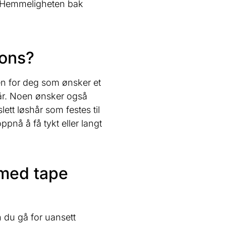
r. Hemmeligheten bak
ions?
en for deg som ønsker et
 hår. Noen ønsker også
lett løshår som festes til
oppnå å få tykt eller langt
med tape
 du gå for uansett