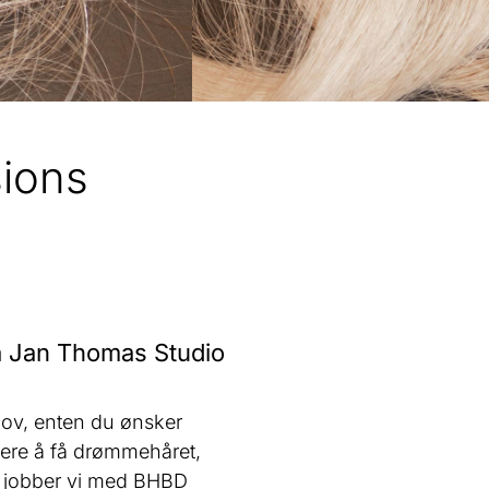
ions
 På Jan Thomas Studio
hov, enten du ønsker
klere å få drømmehåret,
r jobber vi med
BHBD