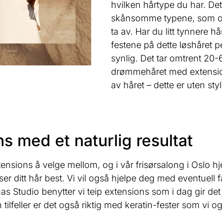
hvilken hårtype du har. Det
skånsomme typene, som ogs
ta av. Har du litt tynnere 
festene på dette løshåret p
synlig. Det tar omtrent 20-
drømmehåret med extension
av håret – dette er uten sty
s med et naturlig resultat
tensions å velge mellom, og i vår frisørsalong i Oslo hj
r ditt hår best. Vi vil også hjelpe deg med eventuell fa
s Studio benytter vi teip extensions som i dag gir det 
en tilfeller er det også riktig med keratin-fester som vi