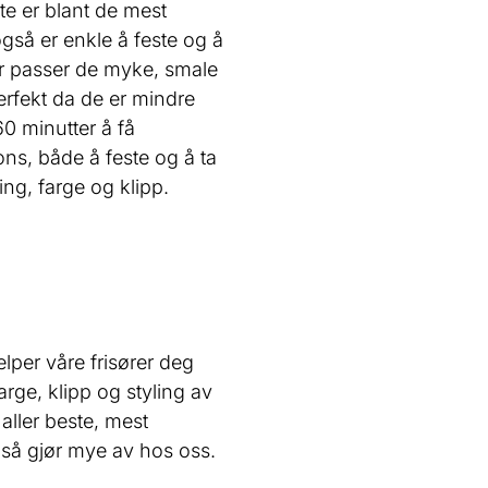
te er blant de mest
å er enkle å feste og å
hår passer de myke, smale
erfekt da de er mindre
60 minutter å få
s, både å feste og å ta
ling, farge og klipp.
elper våre frisører deg
rge, klipp og styling av
aller beste, mest
 også gjør mye av hos oss.