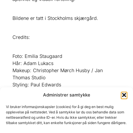
Bildene er tatt i Stockholms skjærgård.
Credits:
Foto:
Emilia Staugaard
Hår:
Adam Lukacs
Makeup:
Christopher Mørch Husby
/ Jan
Thomas Studio
Styling:
Paul Edwards
Skrevet av:
Cat Evans
Administrer samtykke
Moteassistenter:
Felix Madison
og
Tilda Lundin
Produksjon:
Lamia Karić
Studio Förgätmigej
og
Vi bruker informasjonskapsler (cookies) for å gi deg en best mulig
opplevelse på nettstedet. Ved å samtykke lar du oss behandle data som
Rachel Allison
nettleseratferd og unike ID-er. Hvis du ikke samtykker, eller trekker
Stor takk til:
Silver Lab
og
Jón Bjarni Hjartarson
tilbake samtykket ditt, kan enkelte funksjoner på siden fungere dårligere.