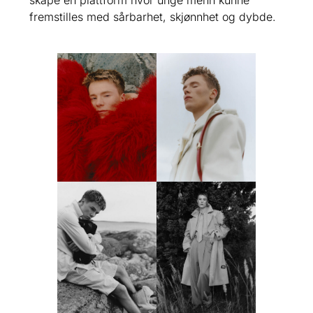
skape en plattform hvor unge menn kunne
fremstilles med sårbarhet, skjønnhet og dybde.